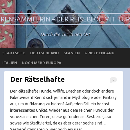
RENSAMMLERIN – DER REISEBLOG MIT TÜ
Durch die Tür in den Ort
STARTSEITE
DEUTSCHLAND
SPANIEN
GRIECHENLAND
ITALIEN
NOCH MEHR EUROPA
Der Rätselhafte
0
Der Rätselhafte Hunde, Wölfe, Drachen oder doch andere
Fabelwesen? Kennt sich jemand in Mythologie oder Fantasy
aus, um Aufklärung zu bieten? Auf jeden Fall ein höchst
interessantes Unikat. Wieder aus dem reichen Fundus der
venezianischen Türen, diese gefunden im Sestiere (also
sowas wie Stadtviertel, da es aber derer sechs sind…
Sestiere) Cannaregio. Hier noch ein paar…