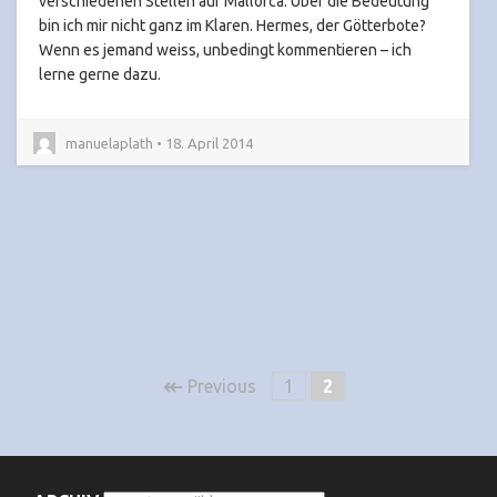
verschiedenen Stellen auf Mallorca. Über die Bedeutung
bin ich mir nicht ganz im Klaren. Hermes, der Götterbote?
Wenn es jemand weiss, unbedingt kommentieren – ich
lerne gerne dazu.
manuelaplath • 18. April 2014
↞
Previous
1
2