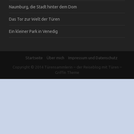
Naumburg, die Stadt hinter dem Dom
Das Tor zur Welt der Türen
Ein kleiner Park in Venedig
Startseite
Über mich
Impressum und Datenschutz
Copyright © 2014
Türensammlerin – der Reiseblog mit Türen
–
Griffin Theme