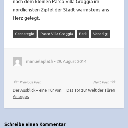
nach dem kleinen Parco Villa Groggia im
nördlichsten Zipfel der Stadt wärmstens ans
Herz gelegt.
Cannaregio
Parco Villa Groggia
Park
Venedig;
manuelaplath • 29. August 2014
↞
↠
Previous Post
Next Post
Der Ausblick – eine Tür von
Das Tor zur Welt der Türen
Amorgos
Schreibe einen Kommentar