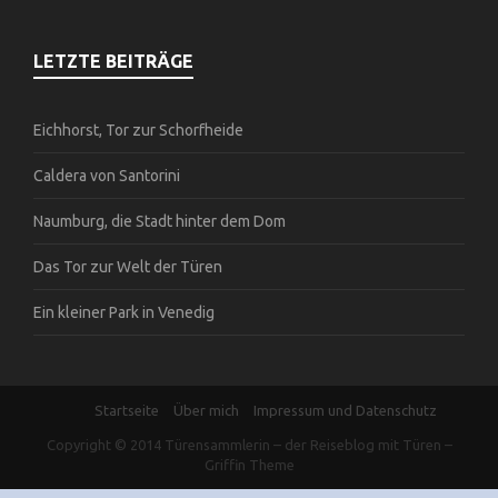
LETZTE BEITRÄGE
Eichhorst, Tor zur Schorfheide
Caldera von Santorini
Naumburg, die Stadt hinter dem Dom
Das Tor zur Welt der Türen
Ein kleiner Park in Venedig
Startseite
Über mich
Impressum und Datenschutz
Copyright © 2014
Türensammlerin – der Reiseblog mit Türen
–
Griffin Theme